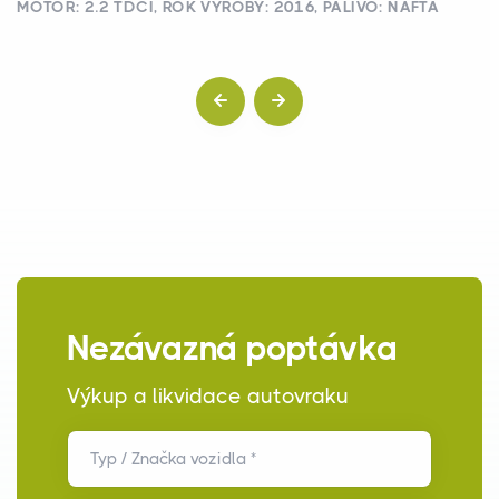
MOTOR: 2.2 TDCI, ROK VÝROBY: 2016, PALIVO: NAFTA
Nezávazná poptávka
Výkup a likvidace autovraku
Typ / Značka vozidla *