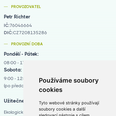
PROVOZOVATEL
Petr Richter
IČ:
76046664
DIČ:
CZ7208135286
PROVOZNÍ DOBA
Pondělí - Pátek:
08:00 - 17:00
Sobota:
9:00 - 12:00
Používáme soubory
(po předchozí tel. domluvě)
cookies
Užitečné odkazy
Tyto webové stránky používají
soubory cookies a další
Ekologická likvidace vozidel pro Moravskoslezský
sledovací nástroje s cílem