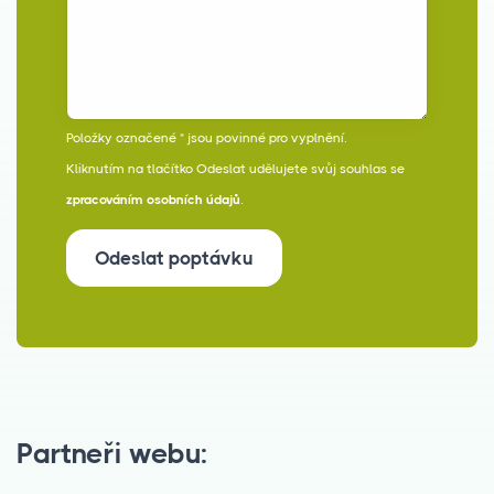
Položky označené * jsou povinné pro vyplnění.
Kliknutím na tlačítko Odeslat udělujete svůj souhlas se
zpracováním osobních údajů
.
Odeslat poptávku
Partneři webu: