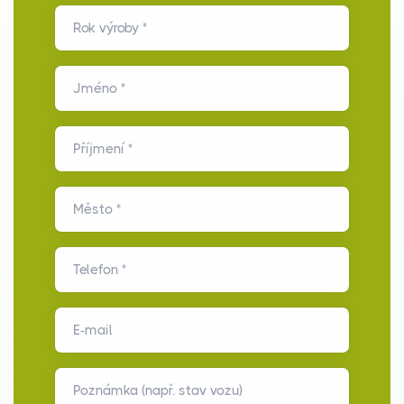
Rok výroby *
Jméno *
Příjmení *
Město *
Telefon *
E-mail
Poznámka (např. stav vozu)