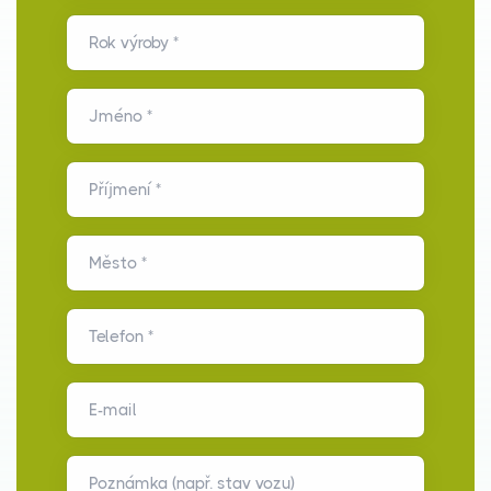
Rok výroby *
Jméno *
Příjmení *
Město *
Telefon *
E-mail
Poznámka (např. stav vozu)