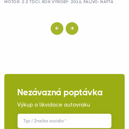
MOTOR: 2.2 TDCI, ROK VÝROBY: 2016, PALIVO: NAFTA
Nezávazná poptávka
Výkup a likvidace autovraku
Typ / Značka vozidla *