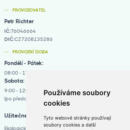
PROVOZOVATEL
Petr Richter
IČ:
76046664
DIČ:
CZ7208135286
PROVOZNÍ DOBA
Pondělí - Pátek:
08:00 - 17:00
Sobota:
9:00 - 12:00
Používáme soubory
(po předchozí tel. domluvě)
cookies
Užitečné odkazy
Tyto webové stránky používají
soubory cookies a další
Ekologická likvidace vozidel pro Moravskoslezský