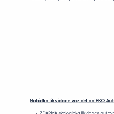
Nabídka likvidace vozidel od EKO Auto
ZDARMA
ekologická likvidace autov