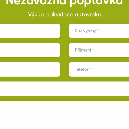
Nezávazná poptávka
Výkup a likvidace autovraku
Rok výroby *
Příjmení *
Telefon *