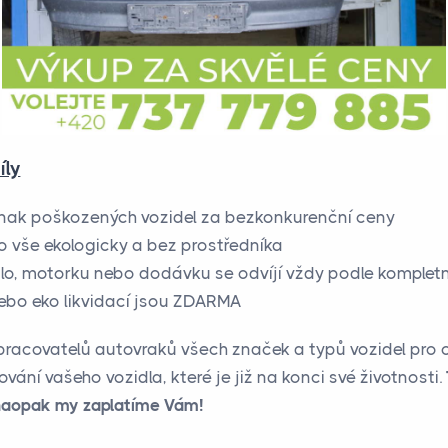
íly
inak poškozených vozidel za bezkonkurenční ceny
o vše ekologicky a bez prostředníka
lo, motorku nebo dodávku se odvíjí vždy podle kompletn
ebo eko likvidací jsou ZDARMA
zpracovatelů autovraků všech značek a typů vozidel pro
ání vašeho vozidla, které je již na konci své životnosti.
, naopak my zaplatíme Vám!