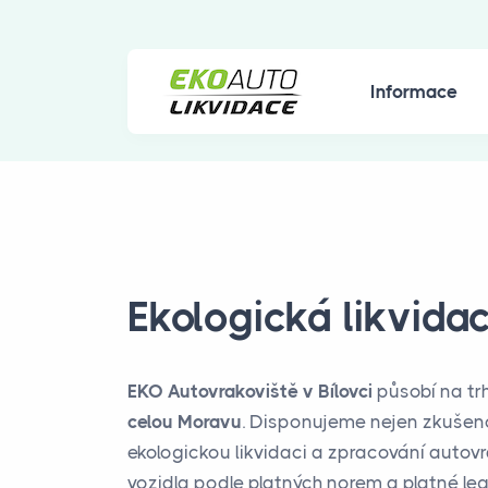
Informace
Ekologická likvida
EKO Autovrakoviště v Bílovci
působí na trh
celou Moravu
. Disponujeme nejen zkušeno
ekologickou likvidaci a zpracování autovra
vozidla podle platných norem a platné legi