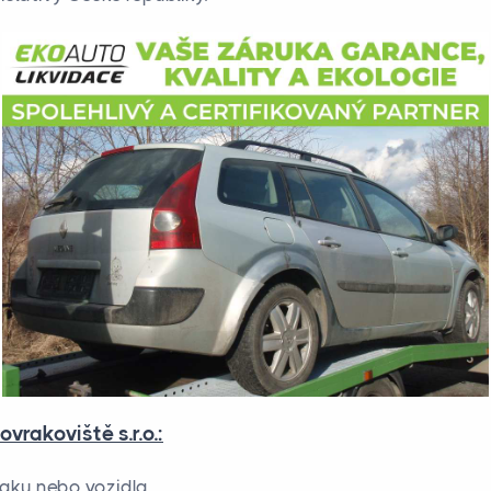
vrakoviště s.r.o.:
raku nebo vozidla