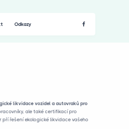
kt
Odkazy
gické likvidace vozidel a autovraků pro
covníky, ale také certifikací pro
r pří řešení ekologické likvidace vašeho