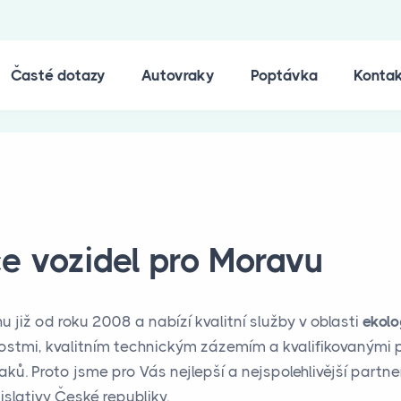
Časté dotazy
Autovraky
Poptávka
Konta
ce vozidel pro Moravu
u již od roku 2008 a nabízí kvalitní služby v oblasti
ekolo
stmi, kvalitním technickým zázemím a kvalifikovanými pra
ků. Proto jsme pro Vás nejlepší a nejspolehlivější partne
slativy České republiky.