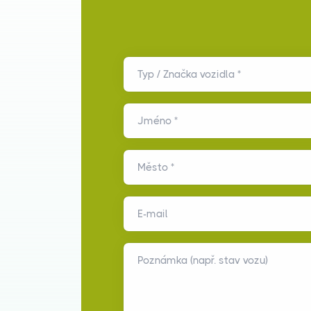
Typ / Značka vozidla *
Jméno *
Město *
E-mail
Poznámka (např. stav vozu)