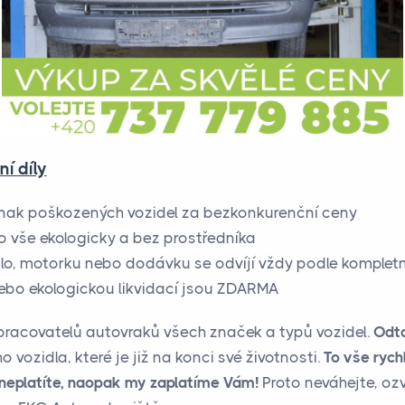
í díly
inak poškozených vozidel za bezkonkurenční ceny
o vše ekologicky a bez prostředníka
lo, motorku nebo dodávku se odvíjí vždy podle kompletn
ebo ekologickou likvidací jsou ZDARMA
zpracovatelů autovraků všech značek a typů vozidel.
Odt
vozidla, které je již na konci své životnosti.
To vše rych
c neplatíte, naopak my zaplatíme Vám!
Proto neváhejte, oz