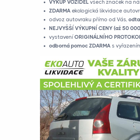
VÝKUP VOZIDEL
všech značek na náhr
ZDARMA
ekologická likvidace autov
odvoz autovraku přímo od Vás,
odta
NEJVYŠŠÍ VÝKUPNÍ CENY (až 50 000,
vystavení
ORIGINÁLNÍHO PROTOKOL
odborná pomoc ZDARMA
s vyřazením