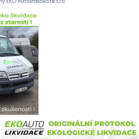
y EKO Autovrakoviště s.r.o.