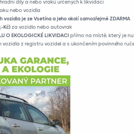
adní díly a nebo vraků určených k likvidaci
raku nebo vozidla
h vozidla je ze Vsetína a jeho okolí samozřejmě ZDARMA
-Kč)
za vozidlo nebo autovrak
U O EKOLOGICKÉ LIKVIDACI
přímo na místě, který je nu
 vozidla z registru vozidel a s ukončením povinného ručen