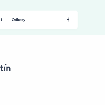
kt
Odkazy
tín