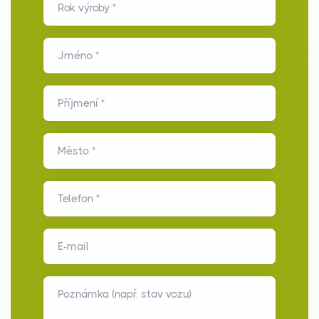
Rok výroby *
Jméno *
Příjmení *
Město *
Telefon *
E-mail
Poznámka (např. stav vozu)