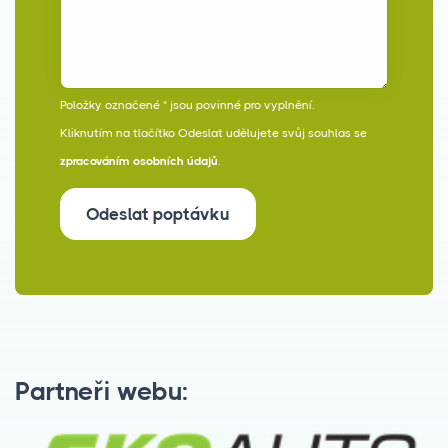
Položky označené * jsou povinné pro vyplnění.
Kliknutím na tlačítko Odeslat udělujete svůj souhlas se
zpracováním osobních údajů
.
Odeslat poptávku
Partneři webu: