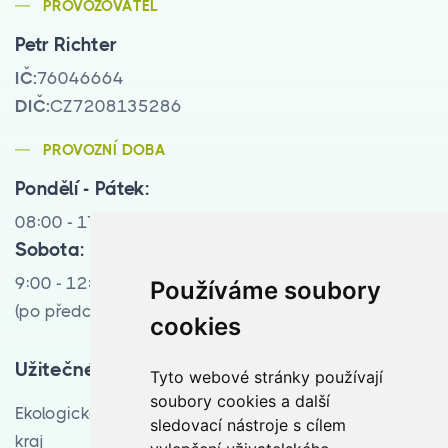
PROVOZOVATEL
Petr Richter
IČ:
76046664
DIČ:
CZ7208135286
PROVOZNÍ DOBA
Pondělí - Pátek:
08:00 - 17:00
Sobota:
9:00 - 12:00
Používáme soubory
(po předchozí tel. domluvě)
cookies
Užitečné odkazy
Tyto webové stránky používají
soubory cookies a další
Ekologická likvidace vozidel pro Moravskoslezský
sledovací nástroje s cílem
kraj