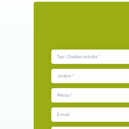
Typ / Značka vozidla *
Jméno *
Město *
E-mail