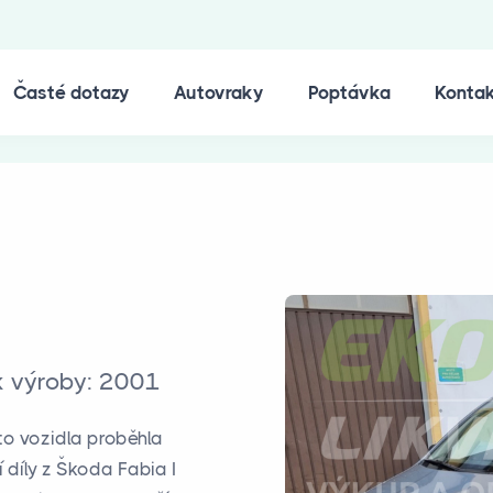
Časté dotazy
Autovraky
Poptávka
Konta
ok výroby: 2001
to vozidla proběhla
 díly z Škoda Fabia I