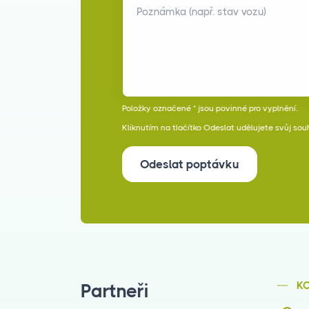
Poznámka (např. stav vozu)
Položky označené * jsou povinné pro vyplnění.
Kliknutím na tlačítko Odeslat udělujete svůj sou
Odeslat poptávku
K
Partneři