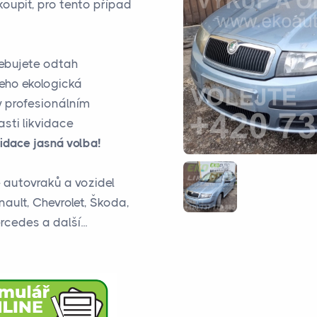
oupit, pro tento případ
řebujete odtah
jeho ekologická
y profesionálním
sti likvidace
idace jasná volba!
e autovraků a vozidel
nault, Chevrolet, Škoda,
cedes a další...