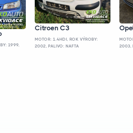
Citroen C3
Opel
o
MOTOR: 1.4HDI, ROK VÝROBY:
MOTOR
BY: 1999,
2002, PALIVO: NAFTA
2003,