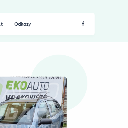
kt
Odkazy