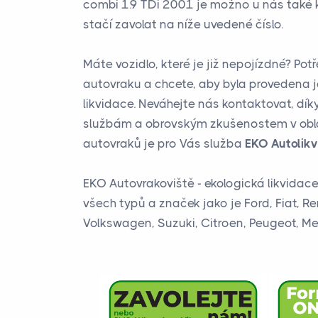
combi 1.9 TDi 2001 je možno u nás také k
stačí zavolat na níže uvedené číslo.
Máte vozidlo, které je již nepojízdné? Pot
autovraku a chcete, aby byla provedena 
likvidace. Neváhejte nás kontaktovat, dík
službám a obrovským zkušenostem v obla
autovraků je pro Vás služba
EKO Autolikv
EKO Autovrakoviště - ekologická likvidac
všech typů a značek jako je Ford, Fiat, Re
Volkswagen, Suzuki, Citroen, Peugeot, Mer