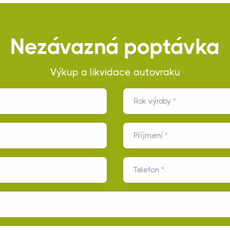
Nezávazná poptávka
Výkup a likvidace autovraku
Rok výroby *
Příjmení *
Telefon *