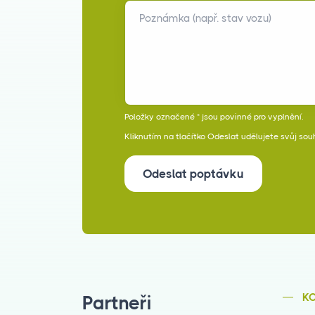
Poznámka (např. stav vozu)
Položky označené * jsou povinné pro vyplnění.
Kliknutím na tlačítko Odeslat udělujete svůj sou
Odeslat poptávku
K
Partneři