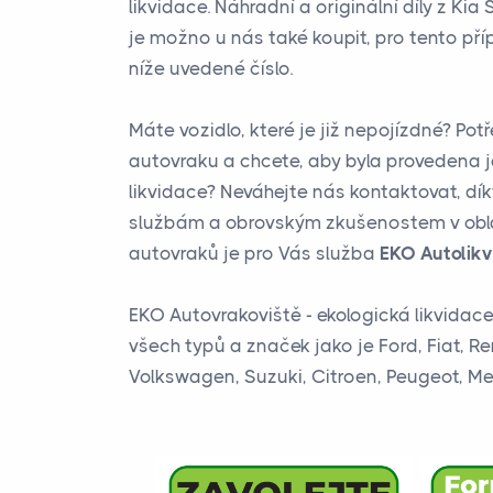
likvidace. Náhradní a originální díly z Ki
je možno u nás také koupit, pro tento pří
níže uvedené číslo.
Máte vozidlo, které je již nepojízdné? Pot
autovraku a chcete, aby byla provedena 
likvidace? Neváhejte nás kontaktovat, dí
službám a obrovským zkušenostem v obla
autovraků je pro Vás služba
EKO Autolikv
EKO Autovrakoviště - ekologická likvidac
všech typů a značek jako je Ford, Fiat, Re
Volkswagen, Suzuki, Citroen, Peugeot, Mer