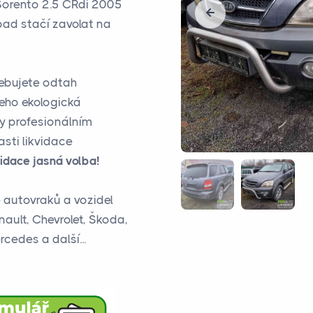
a Sorento 2.5 CRdi 2005
pad stačí zavolat na
řebujete odtah
jeho ekologická
ky profesionálním
sti likvidace
idace jasná volba!
e autovraků a vozidel
nault, Chevrolet, Škoda,
cedes a další...