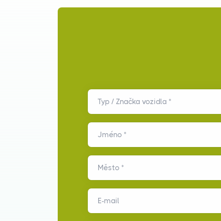
Typ / Značka vozidla *
Jméno *
Město *
E-mail