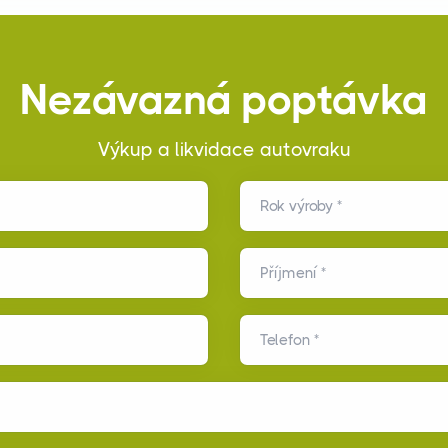
Nezávazná poptávka
Výkup a likvidace autovraku
Rok výroby *
Příjmení *
Telefon *